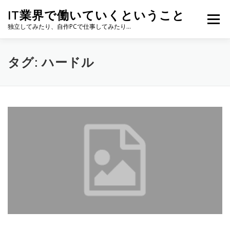
コ
IT業界で働いていくということ
ン
メニュー
テ
独立してみたり、自作PCで仕事してみたり…
ン
ツ
へ
タグ:
ハードル
ス
キ
ッ
プ