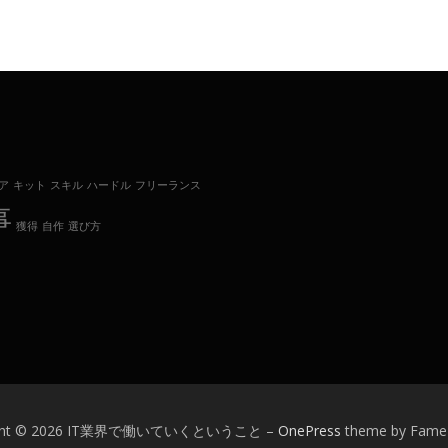
ア
キット
スキル
ハードル
フリーランス
事
獲得
自作
選び方
ight © 2026 IT業界で働いていくということ
–
OnePress
theme by Fam