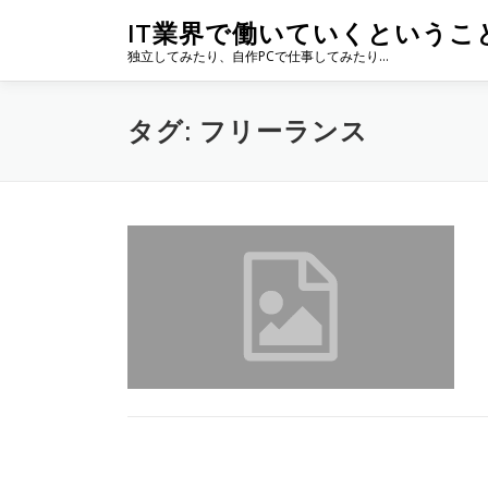
コ
IT業界で働いていくというこ
ン
独立してみたり、自作PCで仕事してみたり…
テ
ン
ツ
タグ:
フリーランス
へ
ス
キ
ッ
プ