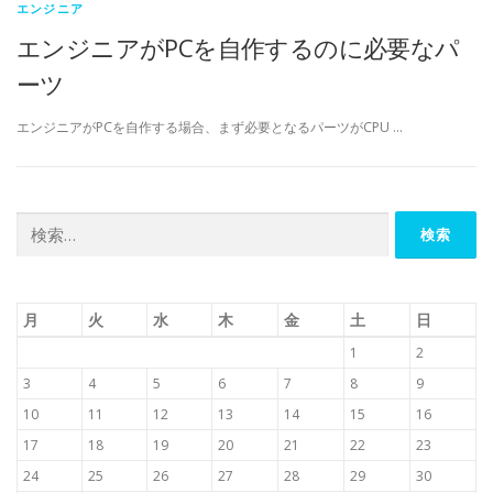
エンジニア
エンジニアがPCを自作するのに必要なパ
ーツ
エンジニアがPCを自作する場合、まず必要となるパーツがCPU …
検
索:
月
火
水
木
金
土
日
1
2
3
4
5
6
7
8
9
10
11
12
13
14
15
16
17
18
19
20
21
22
23
24
25
26
27
28
29
30