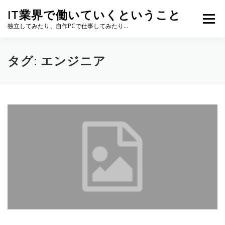
コ
IT業界で働いていくということ
ン
メニュー
テ
独立してみたり、自作PCで仕事してみたり…
ン
ツ
へ
タグ:
エンジニア
ス
キ
ッ
プ